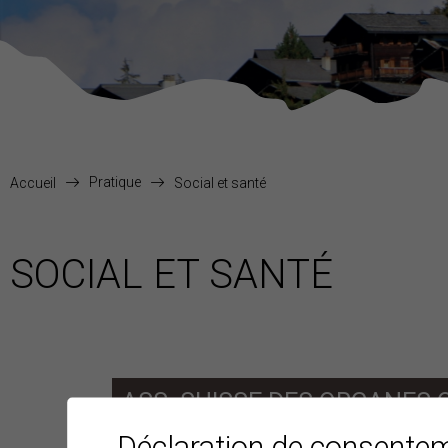
Pratique
Accueil
Social et santé
SOCIAL ET SANTÉ
ASS. SUISSE DES ORGANES
Déclaration de consente