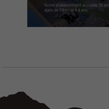
Notre établissement accueille 26 enf
âgés de 19 mois à 4 ans