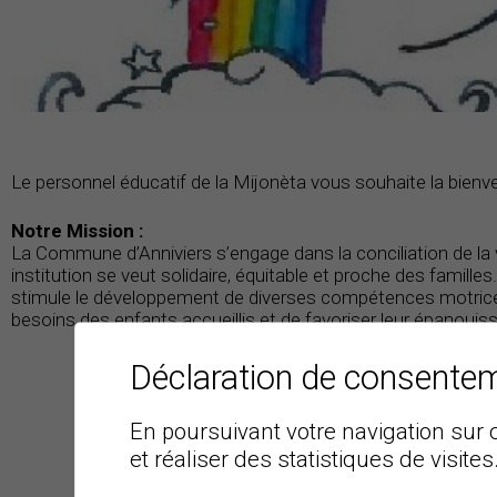
Le personnel éducatif de la Mijonèta vous souhaite la bienv
Notre Mission :
La Commune d’Anniviers s’engage dans la conciliation de la vi
institution se veut solidaire, équitable et proche des familles
stimule le développement de diverses compétences motrices,
besoins des enfants accueillis et de favoriser leur épanoui
Déclaration de consente
En poursuivant votre navigation sur c
et réaliser des statistiques de visites