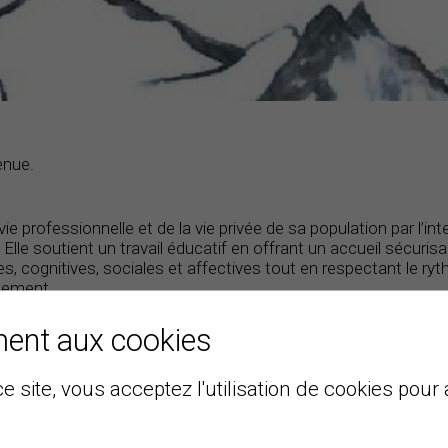
enue.
e professionnelle et de la vie privée de sa population par l’int
. Elle soutient un travail éducatif en offrant un accueil sécuri
 cognitives, sociales et affectives tout en respectant le r
ssement.
ment aux cookies
e site, vous acceptez l'utilisation de cookies pour 
.