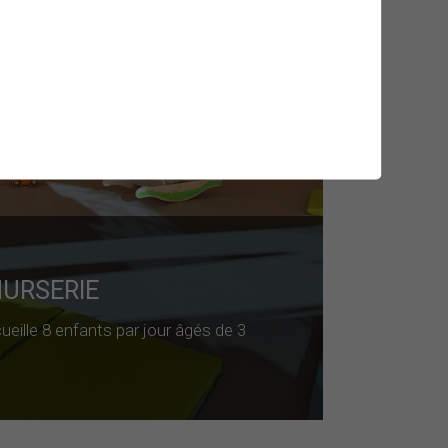
NURSERIE
eille 8 enfants par jour âgés de 3