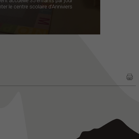
nt accueille 35 enfants par jour
ter le centre scolaire d’Anniviers