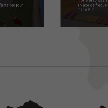
Notre établisseme
ants par jour
en âge de fréquen
(1H à 8H)