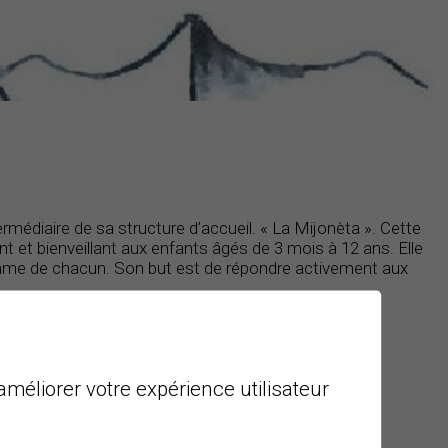
ermédiaire de sa structure d’accueil. « La Mijonèta ». Cette
sant et bienveillant aux enfants âgés de 3 mois à 12 ans. Elle
ythme de chacun. Son but est de répondre activement aux
améliorer votre expérience utilisateur