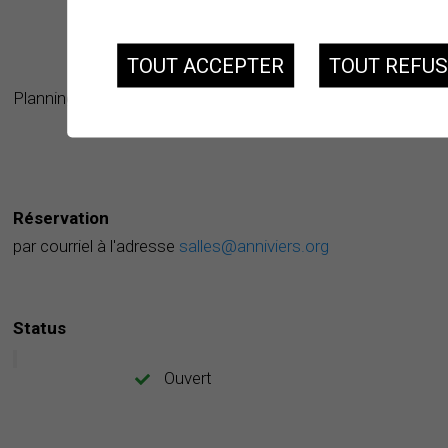
TOUT ACCEPTER
TOUT REFU
Planning
Réservation
par courriel à l'adresse
salles@anniviers.org
Status
Ouvert