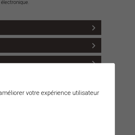
 électronique.
améliorer votre expérience utilisateur
OMPTES LORS D'UNE