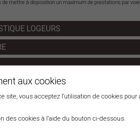
és de mettre à disposition un maximum de prestations par voie
STIQUE LOGEURS
RE
ment aux cookies
e site, vous acceptez l'utilisation de cookies pour 
.
on des cookies à l'aide du bouton ci-dessous.
TS POUR LA DÉTERMINATION DES AC