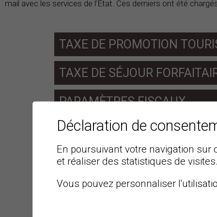
mail avec les services de l’Etat. Ces derniers ont été charg
TAXE DE PROMOTION TOURI
TAXE DE SÉJOUR FORFAITAI
PARAMÈTRES FISCAUX
Déclaration de consente
CALCULETTES D'IMPÔTS
En poursuivant votre navigation sur c
VSTAX
et réaliser des statistiques de visites
Vous pouvez personnaliser l'utilisati
DEMANDE DE RENSEIGNEMEN
ARRIVÉE