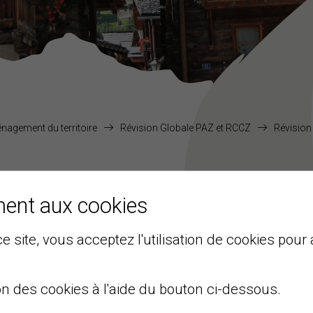
agement du territoire
Révision Globale PAZ et RCCZ
Révision
IBLE DE LANCER UNE NOUV
ment aux cookies
e site, vous acceptez l'utilisation de cookies pour 
.
ive pour contrer cette politique de dézonage ?
on des cookies à l'aide du bouton ci-dessous.