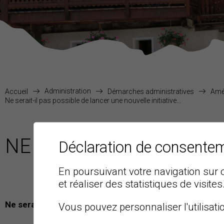
Administration
Accueil
Démarches administratives
Amén
Ne serait-il pas possible de lancer une nouvelle initiative...
NE SERAIT-IL PAS POSS
Déclaration de consente
En poursuivant votre navigation sur c
et réaliser des statistiques de visites
Ne serait-il pas possible de lancer une nouvelle initiat
Vous pouvez personnaliser l'utilisati