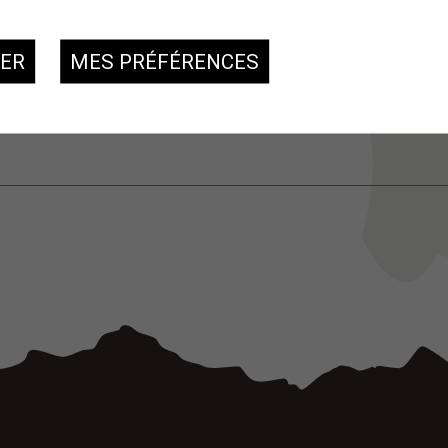
es citoyennes et citoyens suisses.
e de relancer une telle initiative. Le Conseil municipal ne peut 
SER
MES PRÉFÉRENCES