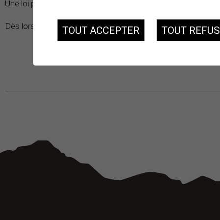
Une loi peut changer mais la LAT a été acceptée par 80 % d
Dès lors, au niveau fédéral, cela serait pratiquement impossibl
TOUT ACCEPTER
TOUT REFU