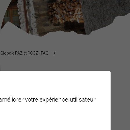
 Globale PAZ et RCCZ - FAQ
ELLE INITIATIVE...
améliorer votre expérience utilisateur