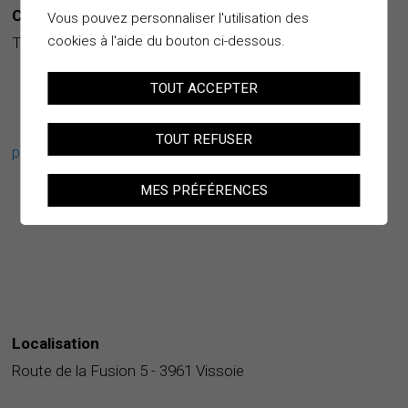
Contacts
Vous pouvez personnaliser l'utilisation des
cookies à l'aide du bouton ci-dessous.
Tél. +41 27 476 15 15
TOUT ACCEPTER
TOUT REFUSER
police@anniviers.org
MES PRÉFÉRENCES
Localisation
Route de la Fusion 5 - 3961 Vissoie