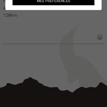
Pinsayards
MES PRÉFÉRENCES
Altitude
1'289 m.