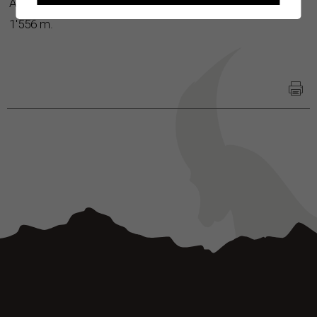
Altitude
1'556 m.