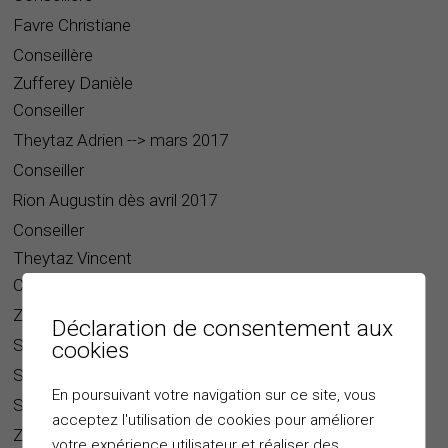
Favre Christiane
Conseillère
Zufferey Danièle
Conseiller
Theytaz Adrien --> mars 2017
Conseiller
Rion Augustin dès avril 2017
Conseiller
Theytaz Vincent
Conseillère
Zufferey David
Déclaration de consentement aux
Secrétaire
cookies
Solioz-Minder Nicole --> août 2017
En poursuivant votre navigation sur ce site, vous
Secrétaire
acceptez l'utilisation de cookies pour améliorer
Zufferey Sophie dès septembre 2017
votre expérience utilisateur et réaliser des