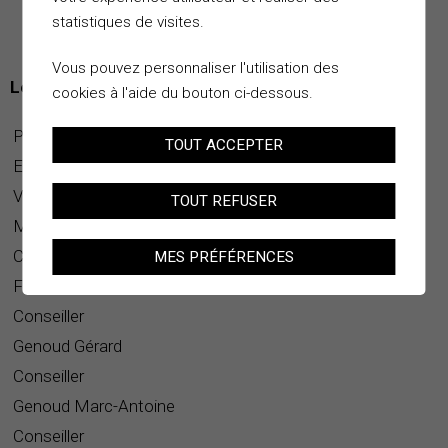
statistiques de visites.
Vous pouvez personnaliser l'utilisation des
Législature 2013/2016
cookies à l'aide du bouton ci-dessous.
Président
TOUT ACCEPTER
Epiney Simon
Vice-président
TOUT REFUSER
Melly David
Conseillère
MES PRÉFÉRENCES
Favre Christiane
Conseiller
Genoud Gérard
Conseiller
Genoud Marc-Antoine
Conseiller