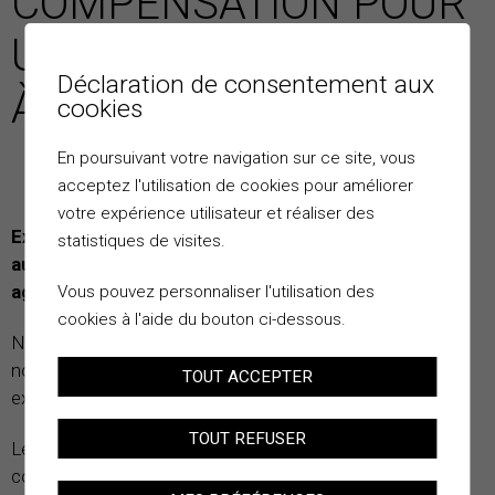
COMPENSATION POUR
UN TERRAIN EN ZONE
Déclaration de consentement aux
À BÂTIR...
cookies
En poursuivant votre navigation sur ce site, vous
acceptez l'utilisation de cookies pour améliorer
votre expérience utilisateur et réaliser des
Existe-t-il une compensation pour un terrain
statistiques de visites.
aujourd’hui en zone à bâtir et qui passera en zone
agricole ?
Vous pouvez personnaliser l'utilisation des
cookies à l'aide du bouton ci-dessous.
Non car lors de l’entrée en vigueur de la LAT en 1980, de
nombreuses zones à bâtir ne répondaient plus aux
TOUT ACCEPTER
exigences matérielles et étaient déjà surdimensionnées.
TOUT REFUSER
Le Tribunal fédéral considère alors ces zones à bâtir
comme non-classées et ne donnant droit à aucune